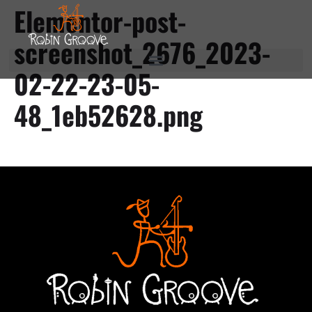
Elementor-post-
screenshot_2676_2023-
02-22-23-05-
48_1eb52628.png