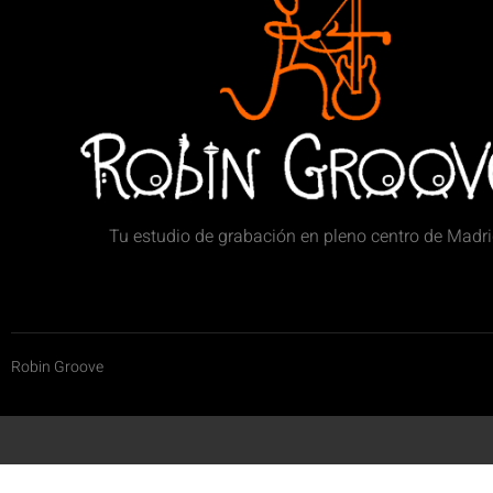
Tu estudio de grabación en pleno centro de Madr
Robin Groove