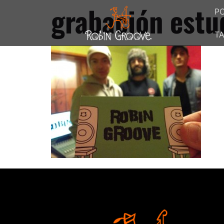
grabación estu
P
TA