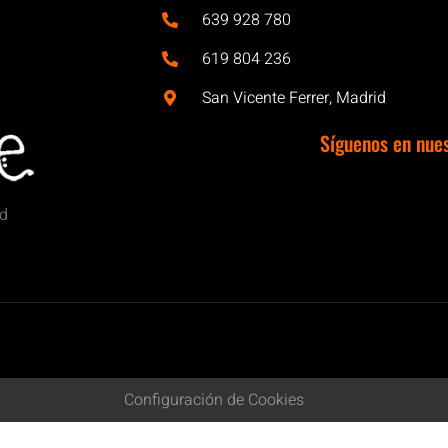
639 928 780
619 804 236
San Vicente Ferrer, Madrid
Síguenos en nue
id
Configuración de Cookies