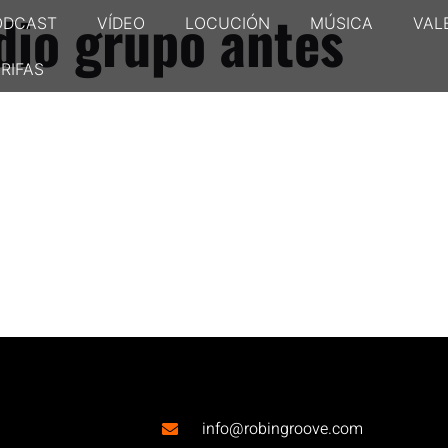
dio grupo antes
ODCAST
VÍDEO
LOCUCIÓN
MÚSICA
VAL
RIFAS
info@robingroove.com