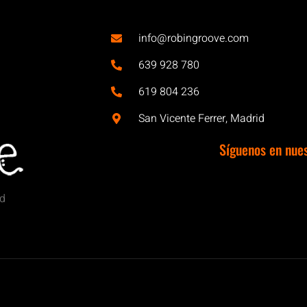
info@robingroove.com
639 928 780
619 804 236
San Vicente Ferrer, Madrid
Síguenos en nue
id