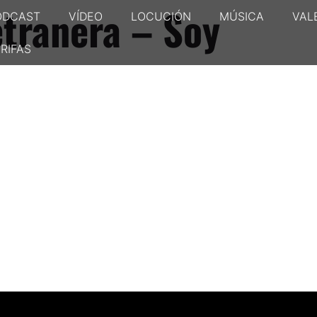
etranera – Soy
ODCAST
VÍDEO
LOCUCIÓN
MÚSICA
VAL
RIFAS