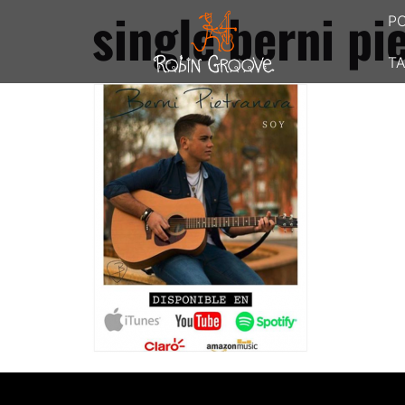
single berni pi
P
TA