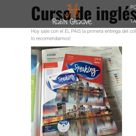
Curso de inglé
P
TA
Hoy sale con el EL PAIS la primera entrega del co
lo recomendamos!