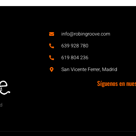
info@robingroove.com
639 928 780
619 804 236
San Vicente Ferrer, Madrid
Síguenos en nue
id