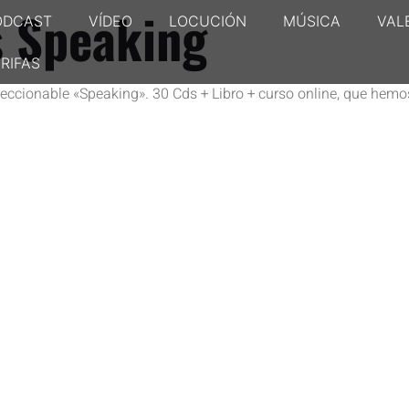
s Speaking
ODCAST
VÍDEO
LOCUCIÓN
MÚSICA
VAL
RIFAS
leccionable «Speaking». 30 Cds + Libro + curso online, que hemo