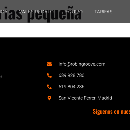
rias pequeña
ICA
VALES REGALO
EQUIPO
TARIFAS
info@robingroove.com
639 928 780
id
619 804 236
San Vicente Ferrer, Madrid
Síguenos en nue