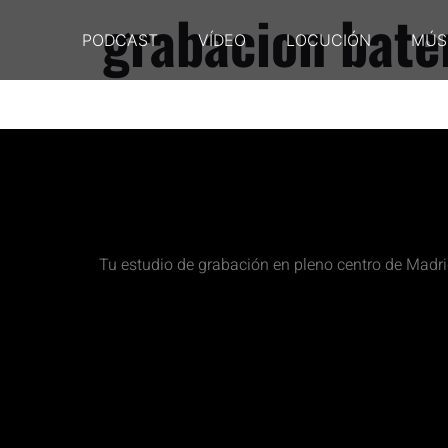
grabacion bate
PODCAST
VÍDEO
LOCUCIÓN
MÚS
Tu estudio de grabación en pleno centro de Madr