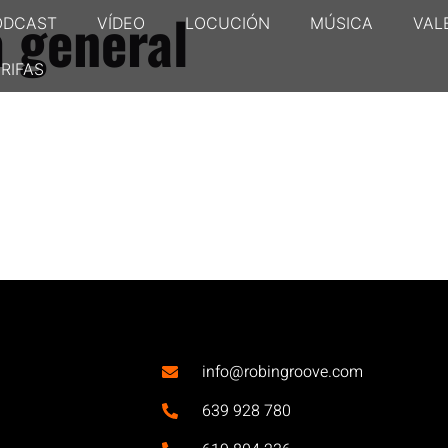
 general
ODCAST
VÍDEO
LOCUCIÓN
MÚSICA
VAL
RIFAS
info@robingroove.com
639 928 780