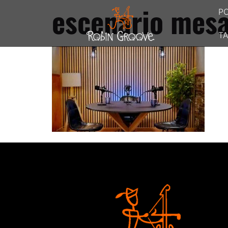
escenario mesa
P
TA