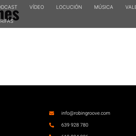
nes
ODCAST
VÍDEO
LOCUCIÓN
MÚSICA
VAL
RIFAS
info@robingroove.com
639 928 780