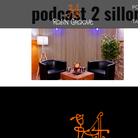
podcast 2 sillo
P
TA