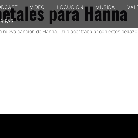
etales para Hanna
ODCAST
VÍDEO
LOCUCIÓN
MÚSICA
VAL
RIFAS
a nueva canción de Hanna. Un placer trabajar con estos pedazo