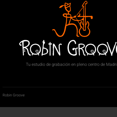
Tu estudio de grabación en pleno centro de Madr
Robin Groove