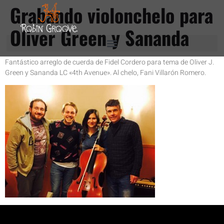
Grabando violonchelo para
Oliver Green y Sananda
Fantástico arreglo de cuerda de Fidel Cordero para tema de Oliver J.
Green y Sananda LC «4th Avenue». Al chelo, Fani Villarón Romero.