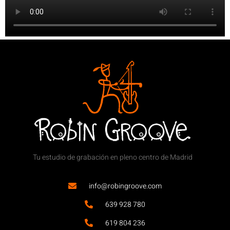
Tu estudio de grabación en pleno centro de Madrid
info@robingroove.com
639 928 780
619 804 236