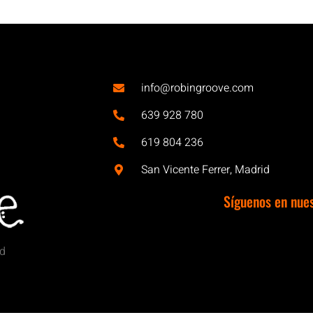
info@robingroove.com
639 928 780
619 804 236
San Vicente Ferrer, Madrid
Síguenos en nue
id