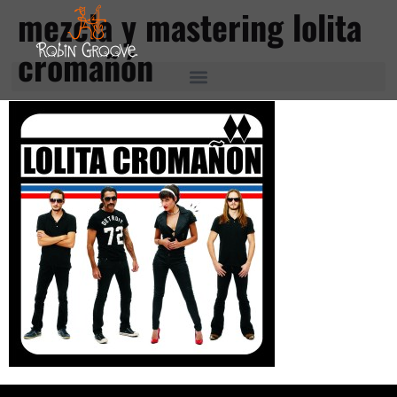
mezcla y mastering lolita
cromañón