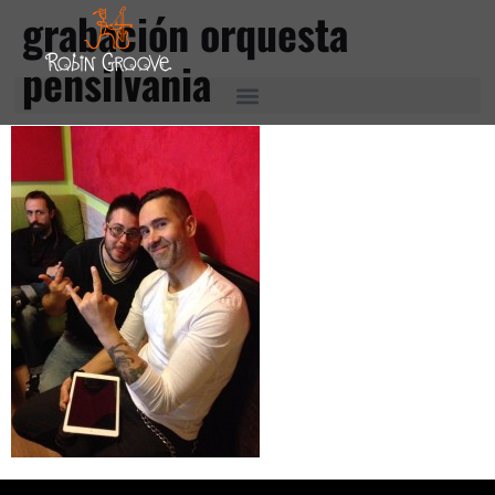
grabación orquesta
pensilvania