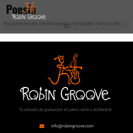
Poesía
Hoy grabamos dos cds de poeseía y una maqueta. Vamos a ello!
Tu estudio de grabación en pleno centro de Madrid
info@robingroove.com