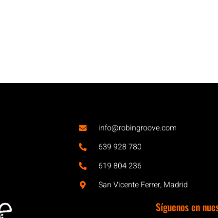
info@robingroove.com
639 928 780
619 804 236
San Vicente Ferrer, Madrid
Síguenos en nue