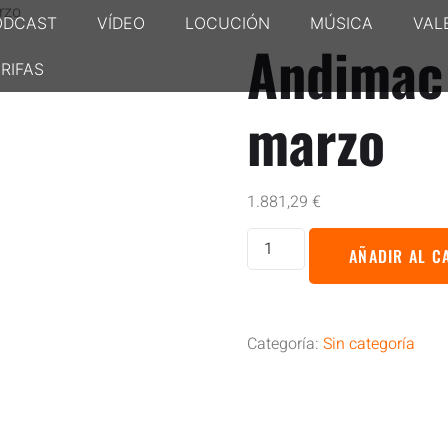
rzo
ODCAST
VÍDEO
LOCUCIÓN
MÚSICA
VAL
Andimac 
RIFAS
marzo
1.881,29
€
AÑADIR AL C
Categoría:
Sin categoría