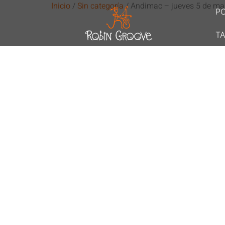
Inicio
/
Sin categoría
/ Andimac – jueves 5 de ma
P
TA