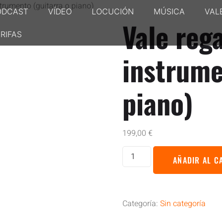
strumento (guitarra o piano)
ODCAST
VÍDEO
LOCUCIÓN
MÚSICA
VAL
Vale rega
RIFAS
instrume
piano)
199,00
€
AÑADIR AL C
Categoría:
Sin categoría