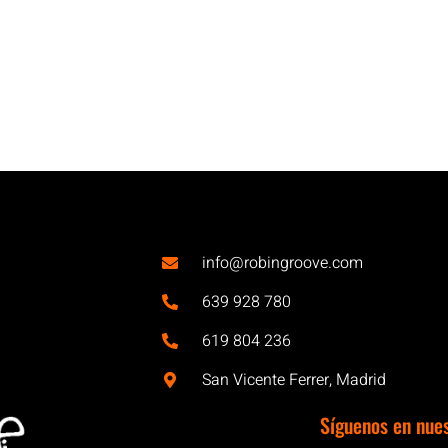
info@robingroove.com
639 928 780
619 804 236
San Vicente Ferrer, Madrid
Síguenos en nue