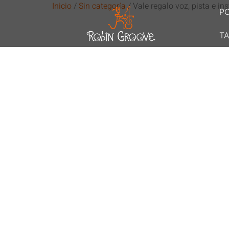
Inicio
/
Sin categoría
/ Vale regalo voz, pista e in
P
TA