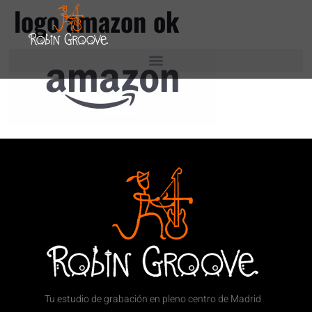
logo amazon ok
Tu estudio de grabación en pleno centro de Madrid