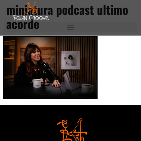
miniatura podcast ultimo
acorde