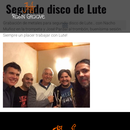
Segundo disco de Lute
Grabación de metales para segundo disco de Lute… con Nacho
Muñoz en la trompeta y José Pardal al trombón, buenísima sesión.
Siempre un placer trabajar con Lute!