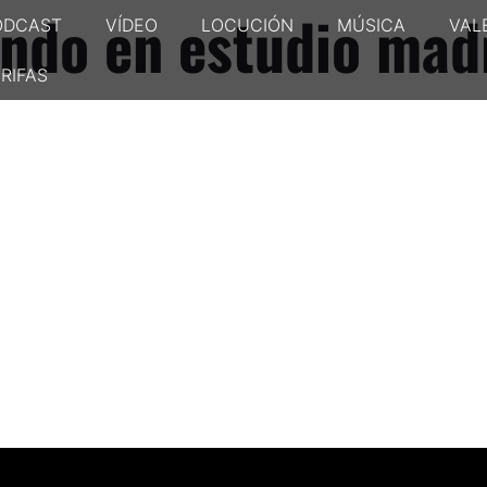
ndo en estudio mad
ODCAST
VÍDEO
LOCUCIÓN
MÚSICA
VAL
RIFAS