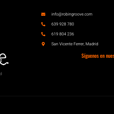
info@robingroove.com
639 928 780
619 804 236
San Vicente Ferrer, Madrid
Síguenos en nue
id