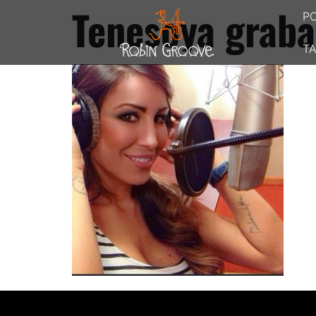
Tenesoya graba
P
TA