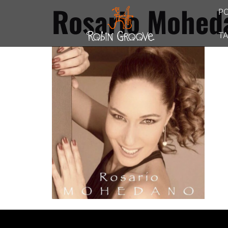
Rosario Mohed
P
TA