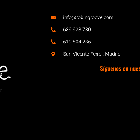
info@robingroove.com
639 928 780
619 804 236
San Vicente Ferrer, Madrid
Síguenos en nue
id