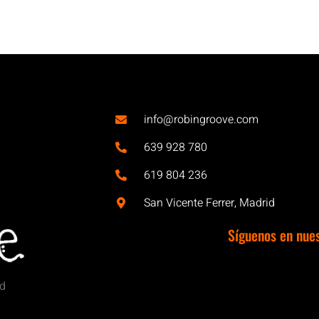
info@robingroove.com
639 928 780
619 804 236
San Vicente Ferrer, Madrid
Síguenos en nue
id