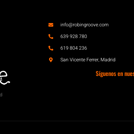
info@robingroove.com
639 928 780
619 804 236
San Vicente Ferrer, Madrid
Síguenos en nue
id