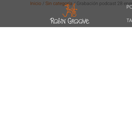
Inicio
/
Sin categoría
/ Grabación podcast 28 ene
P
TA