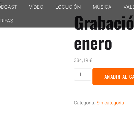
ro
ODCAST
VÍDEO
LOCUCIÓN
MÚSICA
VAL
Grabació
RIFAS
enero
334,19
€
AÑADIR AL C
Categoría:
Sin categoría